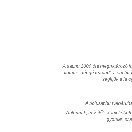
A sat.hu 2000 óta meghatározó in
körülre eléggé leapadt, a sat.h
segítjük a lát
A bolt.sat.hu webáruh
Antennák, erősítők, koax kábele
gyorsan szá