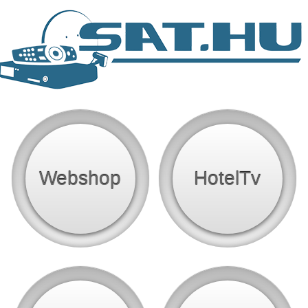
Webshop
HotelTv