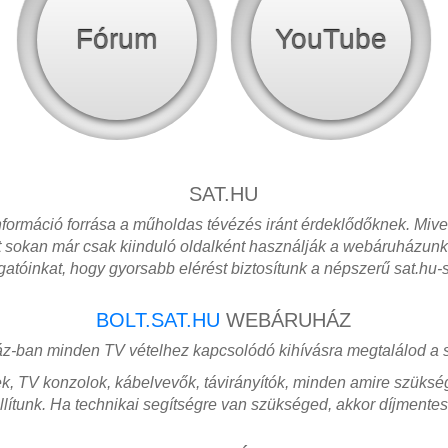
Fórum
YouTube
SAT.HU
formáció forrása a műholdas tévézés iránt érdeklődőknek. Mive
u-t sokan már csak kiinduló oldalként használják a webáruházun
ogatóinkat, hogy gyorsabb elérést biztosítunk a népszerű sat.hu-
BOLT.SAT.HU
WEBÁRUHÁZ
áz-ban minden TV vételhez kapcsolódó kihívásra megtalálod a
k, TV konzolok, kábelvevők, távirányítók, minden amire szüksége
llítunk. Ha technikai segítségre van szükséged, akkor díjmentes